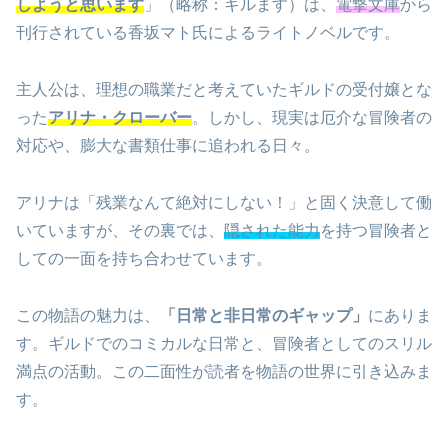
しようと思います
」（略称：ギルます）は、
電撃文庫
から
刊行されている香坂マト氏によるライトノベルです。
主人公は、理想の職業だと考えていたギルドの受付嬢とな
った
アリナ・クローバー
。しかし、現実は厄介な冒険者の
対応や、膨大な書類仕事に追われる日々。
アリナは「残業なんて絶対にしない！」と固く決意して働
いていますが、その裏では、
隠された能力
を持つ冒険者と
しての一面を持ち合わせています。
この物語の魅力は、
「日常と非日常のギャップ」
にありま
す。ギルドでのコミカルな日常と、冒険者としてのスリル
満点の活動。この二面性が読者を物語の世界に引き込みま
す。