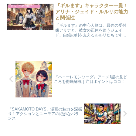
く意識しているものの、彼の積極的なア
『ギルます』キャラクター一覧！
ギルドの受付嬢ですが、残業は嫌なのでボスをソロ討伐しようと思います
プローチには警戒気味。恋...
アリナ・ジェイド・ルルリの能力
と関係性
『ギルます』の中心人物は、最強の受付
嬢アリナと、彼女の正体を追うジェイ
ド、白銀の剣を支えるルルリたちです。
この記事では、アニメ『ギルドの受付嬢
ですが、残業は嫌なのでボスをソロ討伐
しようと思います』に登場する主要キャ
ラクターを、声優・能力・性...
『ハニーレモンソーダ』アニメ1話の見ど
ころを徹底解説｜注目ポイントはココ！
「SAKAMOTO DAYS」漫画の魅力を深掘
り！アクションとユーモアの絶妙なバラ
ンス