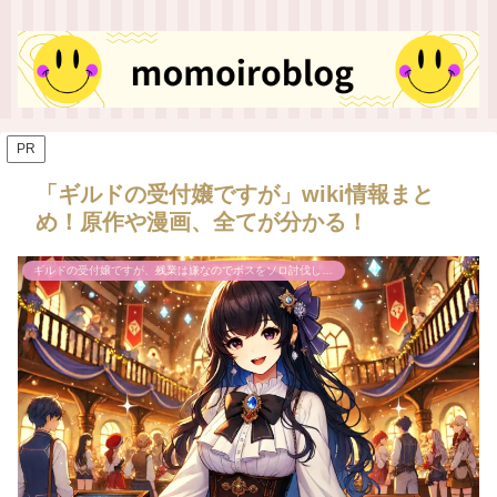
PR
「ギルドの受付嬢ですが」wiki情報まと
め！原作や漫画、全てが分かる！
ギルドの受付嬢ですが、残業は嫌なのでボスをソロ討伐しようと思います