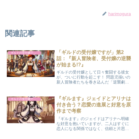
harimogura
関連記事
「ギルドの受付嬢ですが」第2
ギルドの受付嬢ですが、残業は嫌なのでボスをソロ討伐しようと思います
話：『新人冒険者、受付嬢の逆襲
が始まる!?』
ギルドの受付嬢として日々奮闘する彼女
が、ついに行動を起こす！ 問題児揃いの
新人冒険者たちを巻き込んだ「逆襲劇」
は、まさかの方向へ。果たして残業回避
の奇策は成功するのか？ 笑いあり、驚き
ありの新展開。受付嬢の意外な一面が明
『ギルます』ジェイドとアリナは
ギルドの受付嬢ですが、残業は嫌なのでボスをソロ討伐しようと思います
らかになる注目の第2...
付き合う？恋愛の進展と好意を原
作まで考察
『ギルます』のジェイドはアリナへ明確
な好意を抱いていますが、二人はすぐに
恋人になる関係ではなく、信頼と片思い
が少しずつ育っていく組み合わせです。
アリナもジェイドを大切な仲間として強