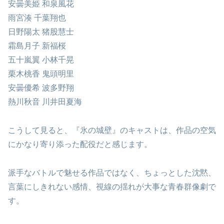
安曇美姫 和泉風花
雨宮湊 千葉翔也
日野陽太 猪股慧士
霜島月子 新福桜
五十嵐翼 小林千晃
栗木桃香 鬼頭明里
安曇優希 波多野翔
熱川秋音 川井田夏海
こうして見ると、『氷の城壁』のキャストは、作品の空気
にかなり寄り添った配役だと感じます。
派手なバトルで魅せる作品ではなく、ちょっとした沈黙、
言葉にしきれない感情、視線の揺れが大事な青春群像劇で
す。