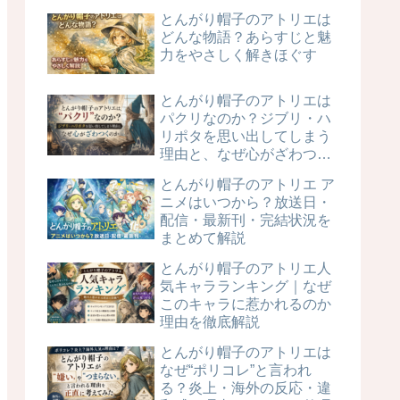
とんがり帽子のアトリエは
どんな物語？あらすじと魅
力をやさしく解きほぐす
とんがり帽子のアトリエは
パクリなのか？ジブリ・ハ
リポタを思い出してしまう
理由と、なぜ心がざわつく
のか
とんがり帽子のアトリエ ア
ニメはいつから？放送日・
配信・最新刊・完結状況を
まとめて解説
とんがり帽子のアトリエ人
気キャラランキング｜なぜ
このキャラに惹かれるのか
理由を徹底解説
とんがり帽子のアトリエは
なぜ“ポリコレ”と言われ
る？炎上・海外の反応・違