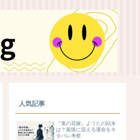
人気記事
『鬼の花嫁』ようたの結末
は？最後に迎える運命をネ
タバレ考察