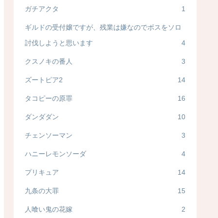
ガチアクタ
1
ギルドの受付嬢ですが、残業は嫌なのでボスをソロ
討伐しようと思います
4
クスノキの番人
3
ズートピア2
14
タコピーの原罪
16
ダンダダン
10
チェンソーマン
3
ハニーレモンソーダ
4
プリキュア
14
九条の大罪
15
人喰い鬼の花嫁
2