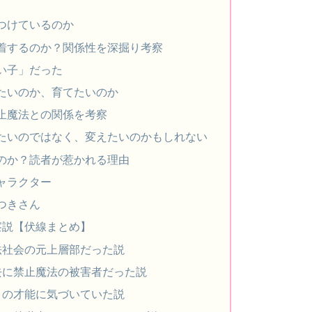
つけているのか
着するのか？関係性を深掘り考察
い子」だった
たいのか、育てたいのか
止魔法との関係を考察
たいのではなく、変えたいのかもしれない
のか？読者が惹かれる理由
ャラクター
つきさん
察説【伏線まとめ】
法社会の元上層部だった説
去に禁止魔法の被害者だった説
コの才能に気づいていた説