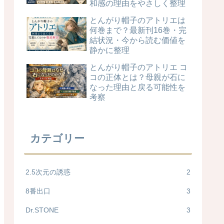
和感の理由をやさしく整理
とんがり帽子のアトリエは
何巻まで？最新刊16巻・完
結状況・今から読む価値を
静かに整理
とんがり帽子のアトリエ コ
コの正体とは？母親が石に
なった理由と戻る可能性を
考察
カテゴリー
2.5次元の誘惑
2
8番出口
3
Dr.STONE
3