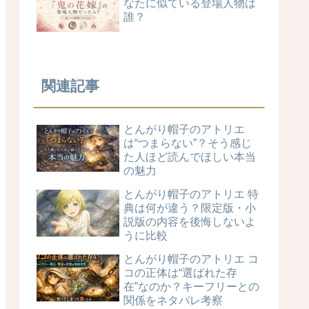
なたに似ている登場人物は
誰？
関連記事
とんがり帽子のアトリエ
は“つまらない”？そう感じ
た人ほど読んでほしい本当
の魅力
とんがり帽子のアトリエ 特
典は何が違う？限定版・小
説版の内容を後悔しないよ
うに比較
とんがり帽子のアトリエ コ
コの正体は“選ばれた存
在”なのか？キーフリーとの
関係をネタバレ考察