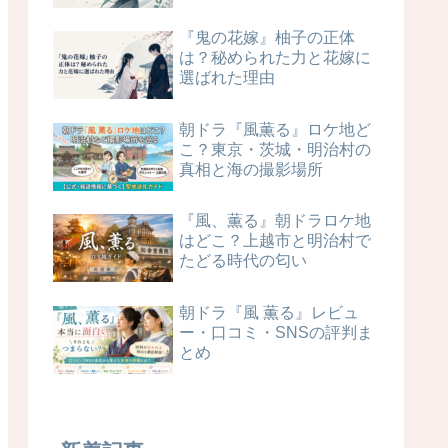
『鬼の花嫁』柚子の正体
は？秘められた力と花嫁に
選ばれた理由
朝ドラ『風薫る』ロケ地ど
こ？東京・茨城・明治村の
真相と海の撮影場所
『風、薫る』朝ドラロケ地
はどこ？上越市と明治村で
たどる時代の匂い
朝ドラ『風 薫る』レビュ
ー・口コミ・SNSの評判ま
とめ