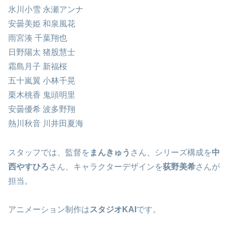
氷川小雪 永瀬アンナ
安曇美姫 和泉風花
雨宮湊 千葉翔也
日野陽太 猪股慧士
霜島月子 新福桜
五十嵐翼 小林千晃
栗木桃香 鬼頭明里
安曇優希 波多野翔
熱川秋音 川井田夏海
スタッフでは、監督を
まんきゅう
さん、シリーズ構成を
中
西やすひろ
さん、キャラクターデザインを
荻野美希
さんが
担当。
アニメーション制作は
スタジオKAI
です。