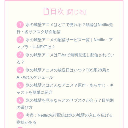
目次
氷の城壁アニメはどこで見れる？結論はNetflix先
行・各サブスク順次配信
氷の城壁アニメの配信サービス一覧｜Netflix・ア
マプラ・U-NEXTは？
氷の城壁アニメはTVerで無料見逃し配信されてい
る？
氷の城壁アニメの放送日はいつ？TBS系28局と
AT-Xのスケジュール
氷の城壁とはどんなアニメ？原作・あらすじ・キ
ャストを簡単に紹介
氷の城壁を見るならどのサブスクが合う？目的別
の選び方
考察：Netflix先行配信は氷の城壁の入口を広げる
意味がある