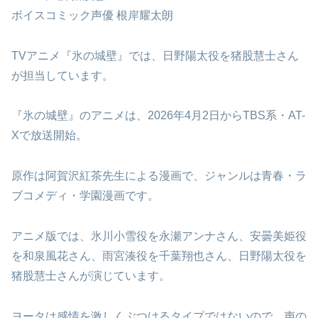
ボイスコミック声優 根岸耀太朗
TVアニメ『氷の城壁』では、日野陽太役を猪股慧士さん
が担当しています。
『氷の城壁』のアニメは、2026年4月2日からTBS系・AT-
Xで放送開始。
原作は阿賀沢紅茶先生による漫画で、ジャンルは青春・ラ
ブコメディ・学園漫画です。
アニメ版では、氷川小雪役を永瀬アンナさん、安曇美姫役
を和泉風花さん、雨宮湊役を千葉翔也さん、日野陽太役を
猪股慧士さんが演じています。
ヨータは感情を激しくぶつけるタイプではないので、声の