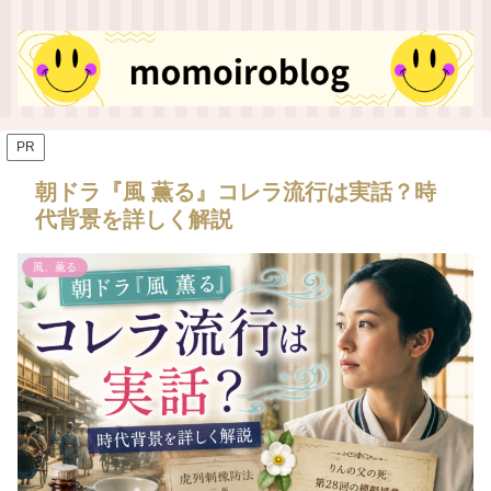
PR
朝ドラ『風 薫る』コレラ流行は実話？時
代背景を詳しく解説
風、薫る