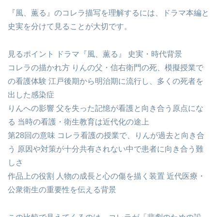
『風、薫る』のコレラ描写を理解するには、ドラマ本編と
史実を分けて見ることが大切です。
見るポイント ドラマ『風、薫る』 史実・時代背景
コレラの描かれ方 りんの父・信右衛門の死、模擬授業で
の看護体験 江戸後期から明治期に流行し、多くの死者を
出した感染症
りんへの影響 父を失った記憶が看護と向き合う原点にな
る 当時の看護・衛生教育は近代化の途上
第28回の意味 コレラ看護の授業で、りんが過去と向き合
う 原因や対策が十分共有されない中で患者に向き合う難
しさ
作品上の役割 人物の成長と心の傷を描く装置 近代医療・
公衆衛生の重要性を伝える背景