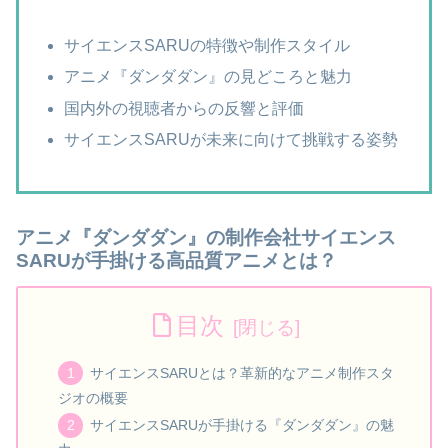
サイエンスSARUの特徴や制作スタイル
アニメ『ダンダダン』の見どころと魅力
国内外の視聴者からの反響と評価
サイエンスSARUが未来に向けて挑戦する姿勢
アニメ『ダンダダン』の制作会社サイエンス
SARUが手掛ける高品質アニメとは？
目次
サイエンスSARUとは？革新的なアニメ制作スタ
ジオの概要
サイエンスSARUが手掛ける『ダンダダン』の魅