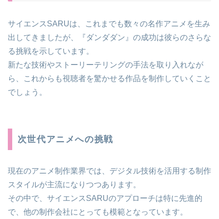
サイエンスSARUは、これまでも数々の名作アニメを生み
出してきましたが、『ダンダダン』の成功は彼らのさらな
る挑戦を示しています。
新たな技術やストーリーテリングの手法を取り入れなが
ら、これからも視聴者を驚かせる作品を制作していくこと
でしょう。
次世代アニメへの挑戦
現在のアニメ制作業界では、デジタル技術を活用する制作
スタイルが主流になりつつあります。
その中で、サイエンスSARUのアプローチは特に先進的
で、他の制作会社にとっても模範となっています。