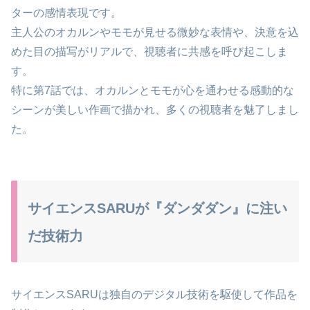
ターの感情表現です。
主人公のオカルンやモモが見せる微妙な表情や、決意を込
めた目の描写がリアルで、視聴者に共感を呼び起こしま
す。
特に第7話では、オカルンとモモが心を通わせる感動的な
シーンが美しい作画で描かれ、多くの視聴者を魅了しまし
た。
サイエンスSARUが『ダンダダン』に注い
だ技術力
サイエンスSARUは独自のデジタル技術を駆使して作品を