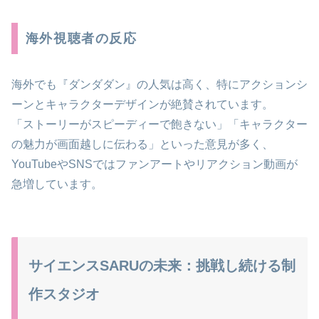
海外視聴者の反応
海外でも『ダンダダン』の人気は高く、特にアクションシ
ーンとキャラクターデザインが絶賛されています。
「ストーリーがスピーディーで飽きない」「キャラクター
の魅力が画面越しに伝わる」といった意見が多く、
YouTubeやSNSではファンアートやリアクション動画が
急増しています。
サイエンスSARUの未来：挑戦し続ける制
作スタジオ