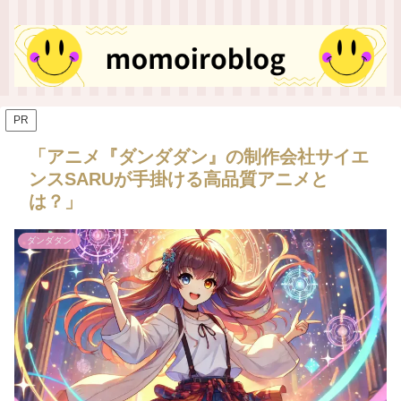
PR
「アニメ『ダンダダン』の制作会社サイエ
ンスSARUが手掛ける高品質アニメと
は？」
ダンダダン