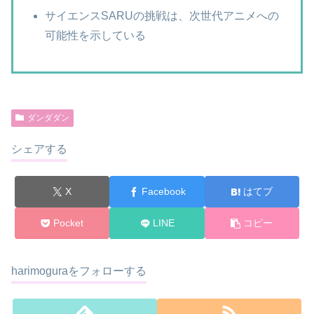
サイエンスSARUの挑戦は、次世代アニメへの
可能性を示している
ダンダダン
シェアする
X
Facebook
はてブ
Pocket
LINE
コピー
harimoguraをフォローする