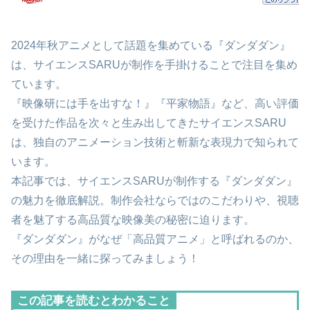
2024年秋アニメとして話題を集めている『ダンダダン』
は、サイエンスSARUが制作を手掛けることで注目を集め
ています。
『映像研には手を出すな！』『平家物語』など、高い評価
を受けた作品を次々と生み出してきたサイエンスSARU
は、独自のアニメーション技術と斬新な表現力で知られて
います。
本記事では、サイエンスSARUが制作する『ダンダダン』
の魅力を徹底解説。制作会社ならではのこだわりや、視聴
者を魅了する高品質な映像美の秘密に迫ります。
『ダンダダン』がなぜ「高品質アニメ」と呼ばれるのか、
その理由を一緒に探ってみましょう！
この記事を読むとわかること