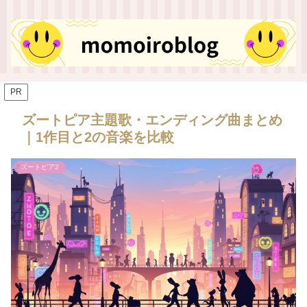
PR
ズートピア主題歌・エンディング曲まとめ
｜1作目と2の音楽を比較
ズートピア2