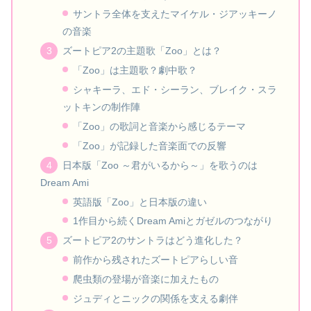
サントラ全体を支えたマイケル・ジアッキーノ
の音楽
ズートピア2の主題歌「Zoo」とは？
「Zoo」は主題歌？劇中歌？
シャキーラ、エド・シーラン、ブレイク・スラ
ットキンの制作陣
「Zoo」の歌詞と音楽から感じるテーマ
「Zoo」が記録した音楽面での反響
日本版「Zoo ～君がいるから～」を歌うのは
Dream Ami
英語版「Zoo」と日本版の違い
1作目から続くDream Amiとガゼルのつながり
ズートピア2のサントラはどう進化した？
前作から残されたズートピアらしい音
爬虫類の登場が音楽に加えたもの
ジュディとニックの関係を支える劇伴