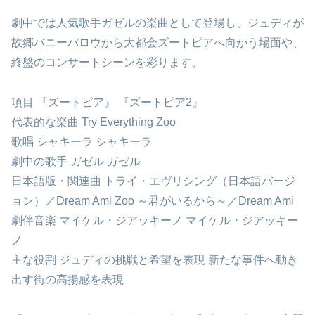
劇中では人気歌手ガゼルの楽曲として登場し、ジュディが
故郷バニーバロウから大都会ズートピアへ向かう場面や、
終盤のコンサートシーンを彩ります。
項目 『ズートピア』 『ズートピア2』
代表的な楽曲 Try Everything Zoo
歌唱 シャキーラ シャキーラ
劇中の歌手 ガゼル ガゼル
日本語版・関連曲 トライ・エヴリシング（日本語バージ
ョン）／Dream Ami Zoo ～君がいるから～／Dream Ami
劇伴音楽 マイケル・ジアッキーノ マイケル・ジアッキー
ノ
主な役割 ジュディの挑戦と希望を表現 新たな事件へ動き
出す街の高揚感を表現