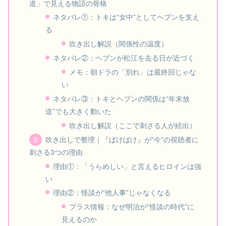
道」で見える物語の骨格
ネタバレ①：トキは“女中”としてヘブンを支え
る
吹き出し解説（関係性の温度）
ネタバレ②：ヘブンが松江を去る日が近づく
メモ：朝ドラの「別れ」は最終回じゃな
い
ネタバレ③：トキとヘブンの関係は“年末放
送”でも大きく動いた
吹き出し解説（ここで刺さる人が続出）
吹き出しで整理｜『ばけばけ』が“今”の視聴者に
刺さる3つの理由
理由①：「うらめしい」と言えるヒロインは強
い
理由②：怪談が“他人事”じゃなくなる
プラス情報：なぜ明治が“怪談の時代”に
見えるのか