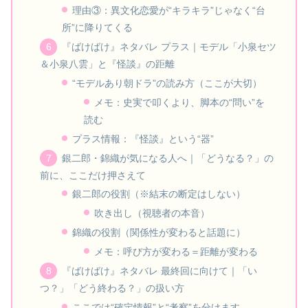
理由③：異文化恋愛が“キラキラ”じゃなく“台
所”に降りてくる
『ばけばけ』ネタバレ プラス｜モデル「小泉セツ
＆小泉八雲」と『怪談』の距離
“モデルあり朝ドラ”の読み方（ここが大切）
メモ：史実で叩くより、脚本の“問い”を
読む
プラス情報：『怪談』という“器”
銀二郎・錦織が気になる人へ｜「どうなる？」の
前に、ここだけ押さえて
銀二郎の役割（※結末の断定はしない）
吹き出し（視聴者の本音）
錦織の役割（関係性が変わると話題に）
メモ：呼び方が変わる＝距離が変わる
『ばけばけ』ネタバレ 最終回に向けて｜「い
つ？」「どう終わる？」の扱い方
ここでは“確定情報”と“考察”を分けます