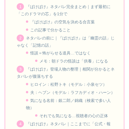
『ばけばけ』ネタバレ完全まとめ｜まず最初に
「このドラマの芯」を1分で
『ばけばけ』の空気を決める合言葉
この記事で分かること
ネタバレの前に｜『ばけばけ』は「幽霊の話」じ
ゃなく「記憶の話」
怪談＝怖がらせる道具…ではなく
メモ：朝ドラの怪談は「供養」になる
『ばけばけ』登場人物の整理｜相関が分かるとネ
タバレが腹落ちする
ヒロイン：松野トキ（モデル：小泉セツ）
夫：ヘブン（モデル：ラフカディオ・ハーン）
気になる名前：銀二郎／錦織（検索で多い人
物）
それでも気になる…視聴者の心の正体
『ばけばけ』ネタバレ｜ここまでに「公式・報