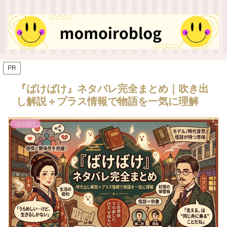
PR
『ばけばけ』ネタバレ完全まとめ｜吹き出
し解説＋プラス情報で物語を一気に理解
ばけばけ