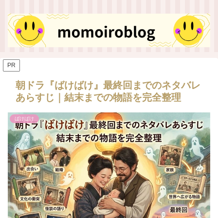
PR
朝ドラ『ばけばけ』最終回までのネタバレ
あらすじ｜結末までの物語を完全整理
ばけばけ