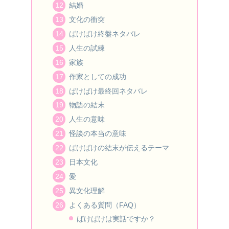
結婚
文化の衝突
ばけばけ終盤ネタバレ
人生の試練
家族
作家としての成功
ばけばけ最終回ネタバレ
物語の結末
人生の意味
怪談の本当の意味
ばけばけの結末が伝えるテーマ
日本文化
愛
異文化理解
よくある質問（FAQ）
ばけばけは実話ですか？