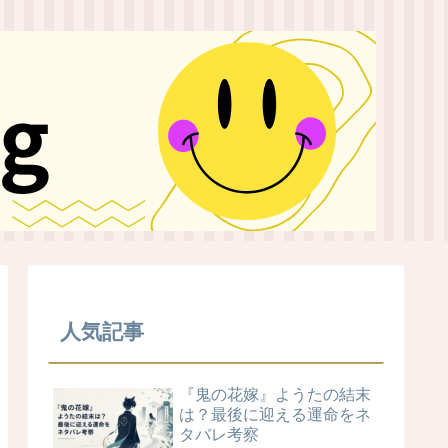
人気記事
『鬼の花嫁』ようたの結末
は？最後に迎える運命をネ
タバレ考察