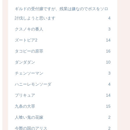
ギルドの受付嬢ですが、残業は嫌なのでボスをソロ
討伐しようと思います
4
クスノキの番人
3
ズートピア2
14
タコピーの原罪
16
ダンダダン
10
チェンソーマン
3
ハニーレモンソーダ
4
プリキュア
14
九条の大罪
15
人喰い鬼の花嫁
2
今際の国のアリス
2