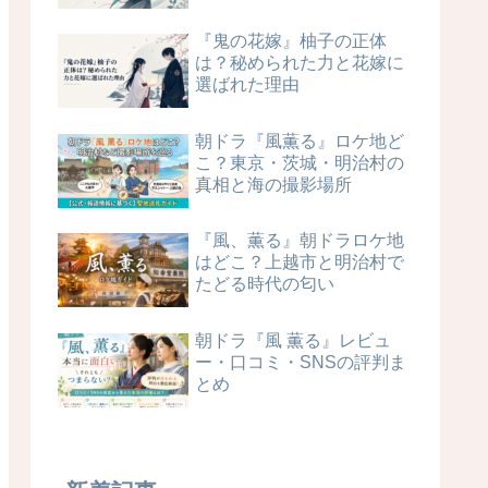
『鬼の花嫁』柚子の正体
は？秘められた力と花嫁に
選ばれた理由
朝ドラ『風薫る』ロケ地ど
こ？東京・茨城・明治村の
真相と海の撮影場所
『風、薫る』朝ドラロケ地
はどこ？上越市と明治村で
たどる時代の匂い
朝ドラ『風 薫る』レビュ
ー・口コミ・SNSの評判ま
とめ