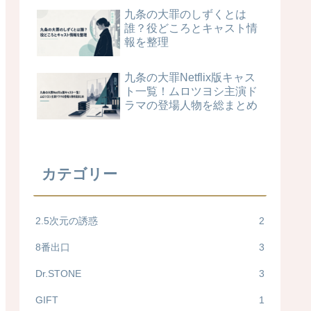
九条の大罪のしずくとは
誰？役どころとキャスト情
報を整理
九条の大罪Netflix版キャス
ト一覧！ムロツヨシ主演ド
ラマの登場人物を総まとめ
カテゴリー
2.5次元の誘惑
2
8番出口
3
Dr.STONE
3
GIFT
1