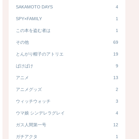
SAKAMOTO DAYS
4
SPY×FAMILY
1
この本を盗む者は
1
その他
69
とんがり帽子のアトリエ
19
ばけばけ
9
アニメ
13
アニメグッズ
2
ウィッチウォッチ
3
ウマ娘 シンデレラグレイ
4
ガス人間第一号
12
ガチアクタ
1