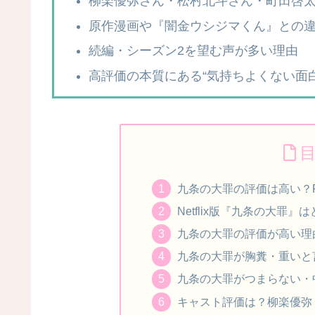
柳楽優弥さん・松村北斗さん・町田啓
原作漫画や『闇金ウシジマくん』との
続編・シーズン2を望む声が多い理由
高評価の本質にある“気持ちよくない面白
九条の大罪の評価は高い？Fil
Netflix版『九条の大罪
九条の大罪の評価が高い理
九条の大罪が胸糞・重いと
九条の大罪がつまらない・
キャスト評価は？柳楽優弥